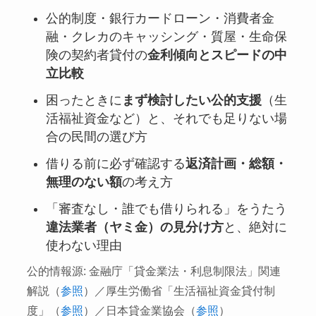
公的制度・銀行カードローン・消費者金
融・クレカのキャッシング・質屋・生命保
険の契約者貸付の
金利傾向とスピードの中
立比較
困ったときに
まず検討したい公的支援
（生
活福祉資金など）と、それでも足りない場
合の民間の選び方
借りる前に必ず確認する
返済計画・総額・
無理のない額
の考え方
「審査なし・誰でも借りられる」をうたう
違法業者（ヤミ金）の見分け方
と、絶対に
使わない理由
公的情報源: 金融庁「貸金業法・利息制限法」関連
解説（
参照
）／厚生労働省「生活福祉資金貸付制
度」（
参照
）／日本貸金業協会（
参照
）