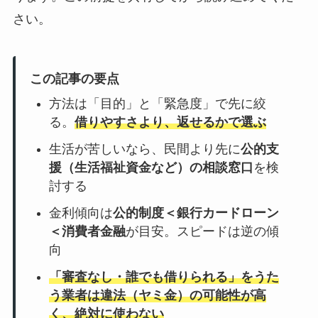
さい。
この記事の要点
方法は「目的」と「緊急度」で先に絞
る。
借りやすさより、返せるかで選ぶ
生活が苦しいなら、民間より先に
公的支
援（生活福祉資金など）の相談窓口
を検
討する
金利傾向は
公的制度＜銀行カードローン
＜消費者金融
が目安。スピードは逆の傾
向
「審査なし・誰でも借りられる」をうた
う業者は違法（ヤミ金）の可能性が高
く、絶対に使わない