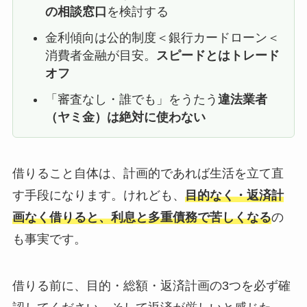
の相談窓口
を検討する
金利傾向は公的制度＜銀行カードローン＜
消費者金融が目安。
スピードとはトレード
オフ
「審査なし・誰でも」をうたう
違法業者
（ヤミ金）は絶対に使わない
借りること自体は、計画的であれば生活を立て直
す手段になります。けれども、
目的なく・返済計
画なく借りると、利息と多重債務で苦しくなる
の
も事実です。
借りる前に、目的・総額・返済計画の3つを必ず確