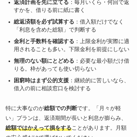
返済計画を先に立てる
：毎月いくら・何回で返
すかを、借りる前に紙に書く
総返済額を必ず試算する
：借入額だけでなく
「利息を含めた総額」で判断する
金利と手数料を確認する
：上限金利が実際に適
用されることも多い。下限金利を前提にしない
無理のない額にとどめる
：必要な最小額だけ借
りる。枠があっても使い切らない
困窮時はまず公的支援
：継続的に苦しいなら、
借入の前に相談窓口を検討する
特に大事なのが
総額での判断
です。「月々が軽
い」プランは、返済期間が長いと利息が膨らみ、
総額ではかえって損をする
ことがあります。月額