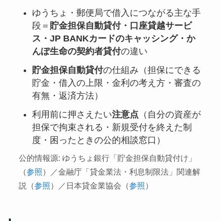
ゆうちょ・郵便局で借入につながる主な手
段＝
貯金担保自動貸付・口座貸越サービ
ス・JP BANKカードのキャッシング・か
んぽ生命の契約者貸付
の違い
貯金担保自動貸付
の仕組み（担保にできる
貯金・借入の上限・金利の考え方・審査の
有無・返済方法）
利用前に押さえたい
注意点
（自分の資産が
担保で拘束される・新規受付を終えた制
度・困ったときの公的相談窓口）
公的情報源: ゆうちょ銀行「貯金担保自動貸付け」
（
参照
）／金融庁「貸金業法・利息制限法」関連解
説（
参照
）／日本貸金業協会（
参照
）