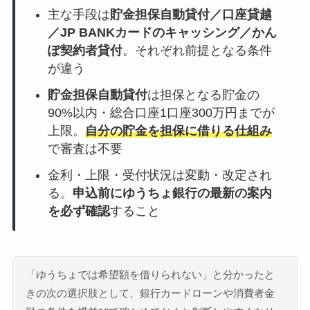
主な手段は
貯金担保自動貸付／口座貸越
／JP BANKカードのキャッシング／かん
ぽ契約者貸付
。それぞれ前提となる条件
が違う
貯金担保自動貸付
は担保となる貯金の
90%以内・総合口座1口座300万円までが
上限。
自分の貯金を担保に借りる仕組み
で審査は不要
金利・上限・受付状況は変動・改定され
る。
申込前にゆうちょ銀行の最新の案内
を必ず確認
すること
「ゆうちょでは希望額を借りられない」と分かったと
きの次の選択肢として、銀行カードローンや消費者金