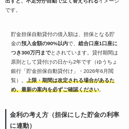
出すと、不足分が自動で立て替えられる
イメージ
です。
貯金担保自動貸付の借入額は、担保となる貯
金の
預入金額の90%以内
で、
総合口座1口座に
つき300万円まで
とされています。貸付期間は
原則として貸付けの日から2年です（ゆうちょ
銀行「貯金担保自動貸付け」・2026年6月閲
覧）。
上限・期間は改定される場合があるた
め、最新の案内を必ずご確認ください
。
金利の考え方（担保にした貯金の利率
に連動）