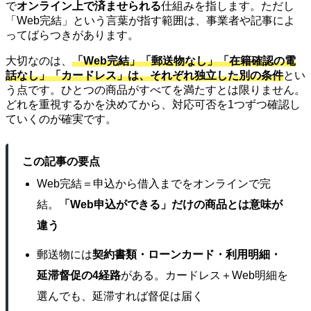
で
オンライン上で済ませられる
仕組みを指します。ただし
「Web完結」という言葉が指す範囲は、事業者や記事によ
ってばらつきがあります。
大切なのは、
「Web完結」「郵送物なし」「在籍確認の電
話なし」「カードレス」は、それぞれ独立した別の条件
とい
う点です。ひとつの商品がすべてを満たすとは限りません。
どれを重視するかを決めてから、対応可否を1つずつ確認し
ていくのが確実です。
この記事の要点
Web完結＝申込から借入までをオンラインで完
結。
「Web申込ができる」だけの商品とは意味が
違う
郵送物には
契約書類・ローンカード・利用明細・
延滞督促の4経路
がある。カードレス＋Web明細を
選んでも、延滞すれば督促は届く