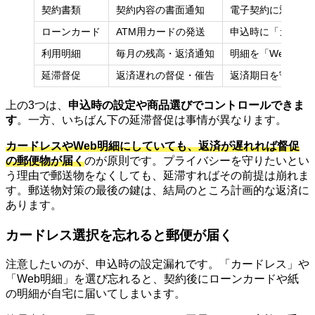
契約書類
契約内容の書面通知
電子契約に対応し
ローンカード
ATM用カードの発送
申込時に「カード
利用明細
毎月の残高・返済通知
明細を「Web交付
延滞督促
返済遅れの督促・催告
返済期日を守る（
上の3つは、
申込時の設定や商品選びでコントロールできま
す
。一方、いちばん下の延滞督促は事情が異なります。
カードレスやWeb明細にしていても、返済が遅れれば督促
の郵便物が届く
のが原則です。プライバシーを守りたいとい
う理由で郵送物をなくしても、延滞すればその前提は崩れま
す。郵送物対策の最後の鍵は、結局のところ計画的な返済に
あります。
カードレス選択を忘れると郵便が届く
注意したいのが、申込時の設定漏れです。「カードレス」や
「Web明細」を選び忘れると、契約後にローンカードや紙
の明細が自宅に届いてしまいます。