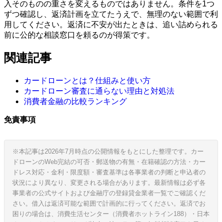
入そのものの重さを変えるものではありません。条件を1つ
ずつ確認し、返済計画を立てたうえで、無理のない範囲で利
用してください。返済に不安が出たときは、追い詰められる
前に公的な相談窓口を頼るのが得策です。
関連記事
カードローンとは？仕組みと使い方
カードローン審査に通らない理由と対処法
消費者金融の比較ランキング
免責事項
※本記事は2026年7月時点の公開情報をもとにした整理です。カー
ドローンのWeb完結の可否・郵送物の有無・在籍確認の方法・カー
ドレス対応・金利・限度額・審査基準は各事業者の判断と申込者の
状況により異なり、変更される場合があります。最新情報は必ず各
事業者の公式サイトおよび金融庁の登録貸金業者一覧でご確認くだ
さい。借入は返済可能な範囲で計画的に行ってください。返済でお
困りの場合は、消費生活センター（消費者ホットライン188）・日本