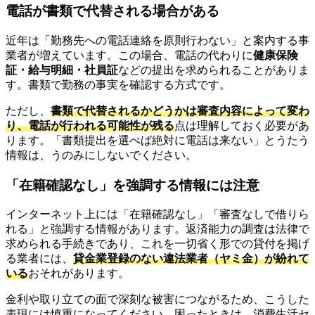
電話が書類で代替される場合がある
近年は「勤務先への電話連絡を原則行わない」と案内する事
業者が増えています。この場合、電話の代わりに
健康保険
証・給与明細・社員証
などの提出を求められることがありま
す。書類で勤務の事実を確認する方式です。
ただし、
書類で代替されるかどうかは審査内容によって変わ
り、電話が行われる可能性が残る
点は理解しておく必要があ
ります。「書類提出を選べば絶対に電話は来ない」とうたう
情報は、うのみにしないでください。
「在籍確認なし」を強調する情報には注意
インターネット上には「在籍確認なし」「審査なしで借りら
れる」と強調する情報があります。返済能力の調査は法律で
求められる手続きであり、これを一切省く形での貸付を掲げ
る業者には、
貸金業登録のない違法業者（ヤミ金）が紛れて
いる
おそれがあります。
金利や取り立ての面で深刻な被害につながるため、こうした
表現には慎重になってください。困ったときは、消費生活セ