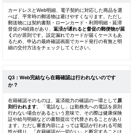
カードレスとWeb明細、電子契約に対応した商品を選
べば、平常時の郵送物は避けやすくなります。ただし
郵送物には契約書類・ローンカード・利用明細・延滞
督促の4経路があり、
返済が遅れると督促の郵便物が届
く
のが原則です。設定漏れでカードが届くケースもあ
るため、申込の最終確認画面でカード発行の有無と明
細の交付方法をチェックしてください。
Q3：Web完結なら在籍確認は行われないのです
か？
在籍確認そのものは、返済能力の確認の一環として
原
則行われます
。「電話なし」は勤務先への電話を原則
行わない場合があるという意味で、その際は健康保険
証や給与明細などの書類提出で代替されることがあり
ます。ただし審査内容によっては電話が行われる可能
性が残り、「在籍確認が一切ない」と断定することは