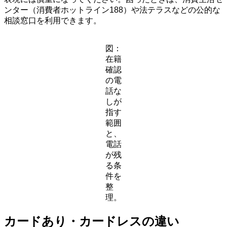
ンター（消費者ホットライン188）や法テラスなどの公的な
相談窓口を利用できます。
図：
在籍
確認
の電
話な
しが
指す
範囲
と、
電話
が残
る条
件を
整
理。
カードあり・カードレスの違い