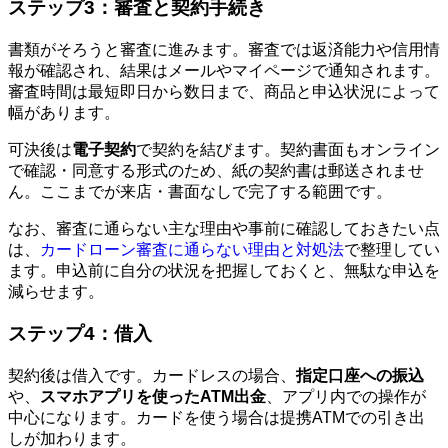
ステップ3：審査と契約手続き
書類がそろうと審査に進みます。審査では返済能力や信用情
報が確認され、結果はメールやマイページで通知されます。
審査時間は最短即日から数日まで、商品と申込状況によって
幅があります。
可決後は
電子契約
で契約を結びます。契約書面もオンライン
で確認・同意する形式のため、紙の契約書は郵送されませ
ん。ここまでが来店・書面なしで完了する範囲です。
なお、審査に通らない主な理由や事前に確認しておきたい点
は、
カードローン審査に通らない理由と対処法
で整理してい
ます。申込前に自分の状況を把握しておくと、無駄な申込を
減らせます。
ステップ4：借入
契約後は借入です。カードレスの場合、
指定口座への振込
や、
スマホアプリを使ったATM出金
、アプリ内での操作が
中心になります。カードを使う場合は提携ATMでの引き出
しが加わります。