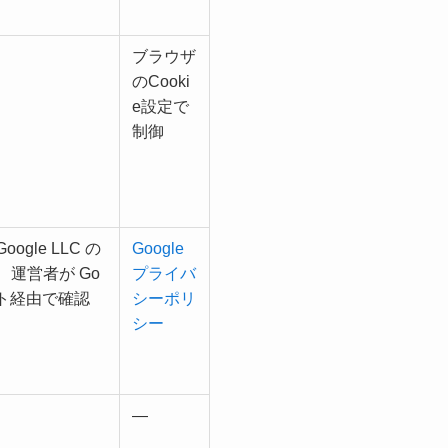
ブラウザ
のCooki
e設定で
制御
gle LLC の
Google
運営者が Go
プライバ
ート経由で確認
シーポリ
シー
—