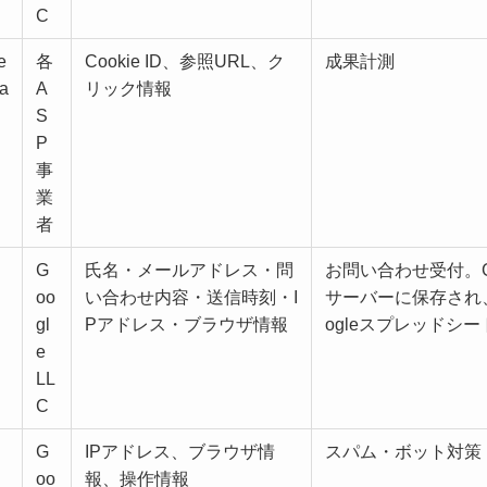
C
e
各
Cookie ID、参照URL、ク
成果計測
a
A
リック情報
S
P
事
業
者
G
氏名・メールアドレス・問
お問い合わせ受付。Goo
oo
い合わせ内容・送信時刻・I
サーバーに保存され、
gl
Pアドレス・ブラウザ情報
ogleスプレッドシ
e
LL
C
G
IPアドレス、ブラウザ情
スパム・ボット対策
oo
報、操作情報