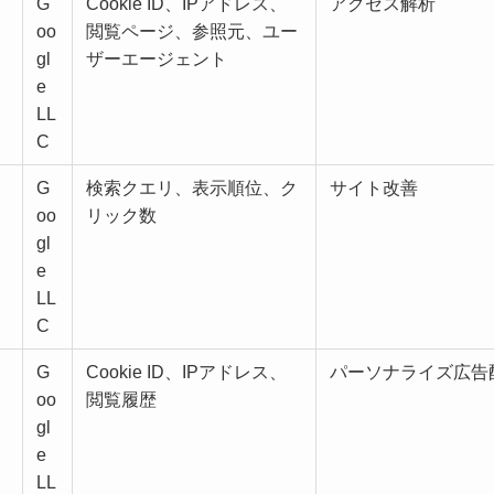
G
Cookie ID、IPアドレス、
アクセス解析
oo
閲覧ページ、参照元、ユー
gl
ザーエージェント
e
LL
C
G
検索クエリ、表示順位、ク
サイト改善
oo
リック数
gl
e
LL
C
）
G
Cookie ID、IPアドレス、
パーソナライズ広告
oo
閲覧履歴
gl
e
LL