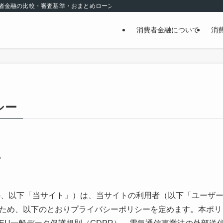
費者金融の比較・審査基準・おまとめローンの選び方を現場目線で解説。【YMYL
消費者金融について
消
シー
ー
nfosup.jp、以下「当サイト」）は、当サイトの利用者（以下「ユ
ため、以下のとおりプライバシーポリシーを定めます。本ポリ