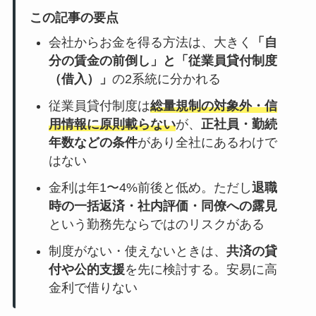
この記事の要点
会社からお金を得る方法は、大きく
「自
分の賃金の前倒し」と「従業員貸付制度
（借入）」
の2系統に分かれる
従業員貸付制度は
総量規制の対象外・信
用情報に原則載らない
が、
正社員・勤続
年数などの条件
があり全社にあるわけで
はない
金利は年1〜4%前後と低め。ただし
退職
時の一括返済・社内評価・同僚への露見
という勤務先ならではのリスクがある
制度がない・使えないときは、
共済の貸
付や公的支援
を先に検討する。安易に高
金利で借りない