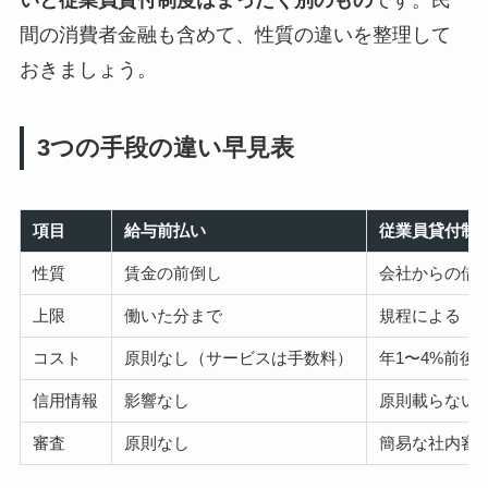
いと従業員貸付制度はまったく別のもの
です。民
間の消費者金融も含めて、性質の違いを整理して
おきましょう。
3つの手段の違い早見表
項目
給与前払い
従業員貸付制
性質
賃金の前倒し
会社からの借
上限
働いた分まで
規程による（例
コスト
原則なし（サービスは手数料）
年1〜4%前後
信用情報
影響なし
原則載らない
審査
原則なし
簡易な社内審