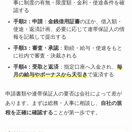
事に制度の有無・限度額・金利・使途条件を確
認する
手順2：申請
：
金銭借用証書
のほか、借入額・
使途・返済計画、必要に応じて連帯保証人の情
報を記載して提出する
手順3：審査・承認
：勤続・給与・使途をもと
に社内で審査・決裁される
手順4：受取と返済
：指定口座へ入金され、
毎
月の給与やボーナスから天引き
で返済する
申請書類や連帯保証人の要否は会社によって差が
あります。まずは総務・人事に相談し、
自社の規
程を正確に確認する
ことが第一歩です。