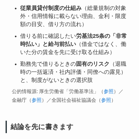
従業員貸付制度の仕組み
（総量規制の対象
外・信用情報に載らない理由、金利・限度
額の目安、借り方の流れ）
借りる前に確認したい
労基法25条の「非常
時払い」と給与前払い
（借金ではなく、働
いた分の賃金を先に受け取る仕組み）
勤務先で借りるときの
固有のリスク
（退職
時の一括返済・社内評価・同僚への露見）
と、制度がないときの選択肢
公的情報源: 厚生労働省「労働基準法」（
参照
）／
金融庁（
参照
）／全国社会福祉協議会（
参照
）
結論を先に書きます