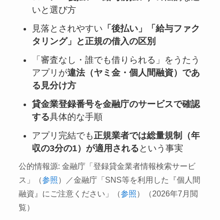
いと選び方
見落とされやすい
「後払い」「給与ファク
タリング」と正規の借入の区別
「審査なし・誰でも借りられる」をうたう
アプリが
違法（ヤミ金・個人間融資）であ
る見分け方
貸金業登録番号を金融庁のサービスで確認
する
具体的な手順
アプリ完結でも
正規業者では総量規制（年
収の3分の1）が適用される
という事実
公的情報源: 金融庁「登録貸金業者情報検索サービ
ス」（
参照
）／金融庁「SNS等を利用した『個人間
融資』にご注意ください」（
参照
）（2026年7月閲
覧）