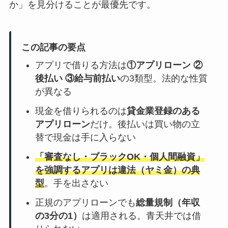
か」を見分けることが最優先です。
この記事の要点
アプリで借りる方法は
①アプリローン ②
後払い ③給与前払い
の3類型。法的な性質
が異なる
現金を借りられるのは
貸金業登録のある
アプリローン
だけ。後払いは買い物の立
替で現金は手に入らない
「審査なし・ブラックOK・個人間融資」
を強調するアプリは違法（ヤミ金）の典
型
。手を出さない
正規のアプリローンでも
総量規制（年収
の3分の1）
は適用される。青天井では借