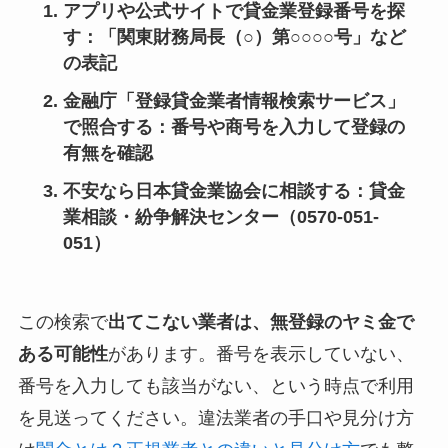
アプリや公式サイトで貸金業登録番号を探
す
：「関東財務局長（○）第○○○○号」など
の表記
金融庁「登録貸金業者情報検索サービス」
で照合する
：番号や商号を入力して登録の
有無を確認
不安なら日本貸金業協会に相談する
：貸金
業相談・紛争解決センター（0570-051-
051）
この検索で
出てこない業者は、無登録のヤミ金で
ある可能性
があります。番号を表示していない、
番号を入力しても該当がない、という時点で利用
を見送ってください。違法業者の手口や見分け方