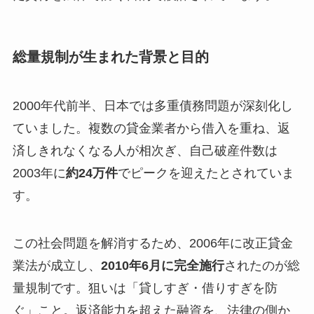
総量規制が生まれた背景と目的
2000年代前半、日本では多重債務問題が深刻化し
ていました。複数の貸金業者から借入を重ね、返
済しきれなくなる人が相次ぎ、自己破産件数は
2003年に
約24万件
でピークを迎えたとされていま
す。
この社会問題を解消するため、2006年に改正貸金
業法が成立し、
2010年6月に完全施行
されたのが総
量規制です。狙いは「貸しすぎ・借りすぎを防
ぐ」こと。返済能力を超えた融資を、法律の側か