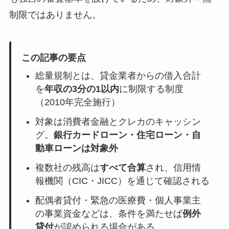
制限ではありません。
この記事の要点
総量規制とは、貸金業者からの借入合計
を
年収の3分の1以内
に制限する制度
（2010年完全施行）
対象は消費者金融とクレカのキャッシン
グ。
銀行カードローン・住宅ローン・自
動車ローンは対象外
複数社の残高は
すべて合算
され、信用情
報機関（CIC・JICC）を通じて確認される
配偶者貸付・緊急の医療費・個人事業主
の事業資金などは、条件を満たせば
例外
貸付
が認められる場合がある