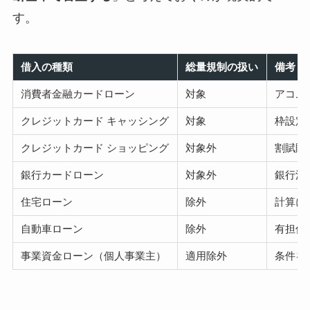
す。
借入の種類
総量規制の扱い
備考
消費者金融カードローン
対象
アコム
クレジットカード キャッシング
対象
枠設定
クレジットカード ショッピング
対象外
割賦販
銀行カードローン
対象外
銀行法
住宅ローン
除外
計算に
自動車ローン
除外
有担保
事業資金ローン（個人事業主）
適用除外
条件を