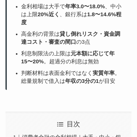
金利相場は大手で
年率3.0〜18.0%
、中小
は上限
20%近く
、銀行系は
1.8〜14.6%程
度
高金利の背景は
貸し倒れリスク・資金調
達コスト・審査の間口
の3点
利息制限法の上限は
元本額に応じて年
15〜20%
。超過分の利息は無効
判断材料は表面金利ではなく
実質年率
。
総量規制で借入は
年収の3分の1
が目安
目次