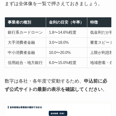
まずは全体像を一覧で押さえておきましょう。
事業者の種別
金利の目安（年率）
特徴
銀行系カードローン
1.8〜14.6%程度
低金利だが審
大手消費者金融
3.0〜18.0%
審査スピードと
中小消費者金融
10.0〜20.0%
上限が利息制
信用組合・地方銀行
6.0〜15.0%程度
地域密着・条
数字は各社・各年度で変動するため、
申込前に必
ず公式サイトの最新の表示を確認してください
。