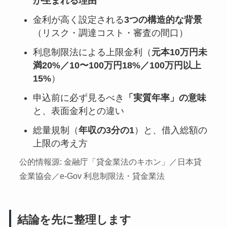
が生まれる理由
金利が高く設定される
3つの構造的な背景
（リスク・調達コスト・審査の間口）
利息制限法による上限金利（
元本10万円未
満20%／10〜100万円18%／100万円以上
15%
）
申込前に必ず見るべき
「実質年率」の意味
と、表面金利との違い
総量規制（
年収の3分の1
）と、借入総額の
上限の考え方
公的情報源: 金融庁「貸金業法のキホン」／日本貸
金業協会／e-Gov 利息制限法・貸金業法
結論を先に整理します