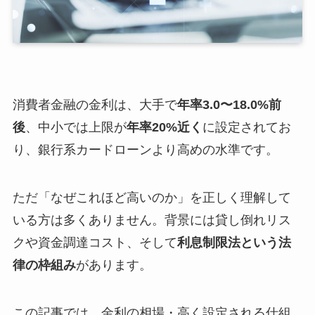
消費者金融の金利は、大手で
年率3.0〜18.0%前
後
、中小では上限が
年率20%近く
に設定されてお
り、銀行系カードローンより高めの水準です。
ただ「なぜこれほど高いのか」を正しく理解して
いる方は多くありません。背景には貸し倒れリス
クや資金調達コスト、そして
利息制限法という法
律の枠組み
があります。
この記事では、金利の相場・高く設定される仕組