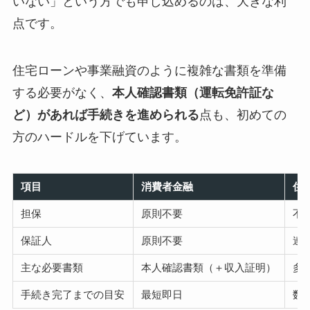
いない」という方でも申し込めるのは、大きな利
点です。
住宅ローンや事業融資のように複雑な書類を準備
する必要がなく、
本人確認書類（運転免許証な
ど）があれば手続きを進められる
点も、初めての
方のハードルを下げています。
項目
消費者金融
住
担保
原則不要
不
保証人
原則不要
連
主な必要書類
本人確認書類（＋収入証明）
多
手続き完了までの目安
最短即日
数