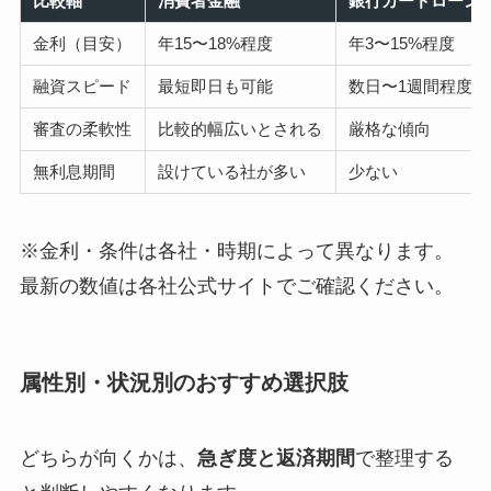
比較軸
消費者金融
銀行カードローン
金利（目安）
年15〜18%程度
年3〜15%程度
融資スピード
最短即日も可能
数日〜1週間程度
審査の柔軟性
比較的幅広いとされる
厳格な傾向
無利息期間
設けている社が多い
少ない
※金利・条件は各社・時期によって異なります。
最新の数値は各社公式サイトでご確認ください。
属性別・状況別のおすすめ選択肢
どちらが向くかは、
急ぎ度と返済期間
で整理する