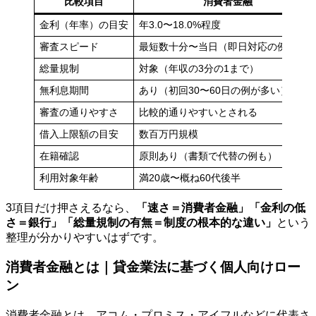
比較項目
消費者金融
金利（年率）の目安
年3.0〜18.0%程度
審査スピード
最短数十分〜当日（即日対応の例あり
総量規制
対象（年収の3分の1まで）
無利息期間
あり（初回30〜60日の例が多い）
審査の通りやすさ
比較的通りやすいとされる
借入上限額の目安
数百万円規模
在籍確認
原則あり（書類で代替の例も）
利用対象年齢
満20歳〜概ね60代後半
3項目だけ押さえるなら、
「速さ＝消費者金融」「金利の低
さ＝銀行」「総量規制の有無＝制度の根本的な違い」
という
整理が分かりやすいはずです。
消費者金融とは｜貸金業法に基づく個人向けロー
ン
消費者金融とは、アコム・プロミス・アイフルなどに代表さ