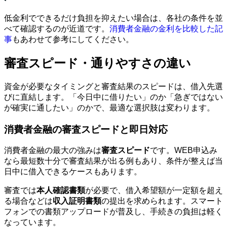
低金利でできるだけ負担を抑えたい場合は、各社の条件を並
べて確認するのが近道です。
消費者金融の金利を比較した記
事
もあわせて参考にしてください。
審査スピード・通りやすさの違い
資金が必要なタイミングと審査結果のスピードは、借入先選
びに直結します。「今日中に借りたい」のか「急ぎではない
が確実に通したい」のかで、最適な選択肢は変わります。
消費者金融の審査スピードと即日対応
消費者金融の最大の強みは
審査スピード
です。WEB申込み
なら最短数十分で審査結果が出る例もあり、条件が整えば当
日中に借入できるケースもあります。
審査では
本人確認書類
が必要で、借入希望額が一定額を超え
る場合などは
収入証明書類
の提出を求められます。スマート
フォンでの書類アップロードが普及し、手続きの負担は軽く
なっています。