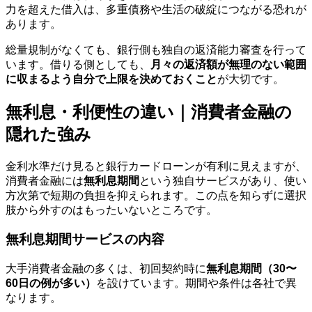
力を超えた借入は、多重債務や生活の破綻につながる恐れが
あります。
総量規制がなくても、銀行側も独自の返済能力審査を行って
います。借りる側としても、
月々の返済額が無理のない範囲
に収まるよう自分で上限を決めておくこと
が大切です。
無利息・利便性の違い｜消費者金融の
隠れた強み
金利水準だけ見ると銀行カードローンが有利に見えますが、
消費者金融には
無利息期間
という独自サービスがあり、使い
方次第で短期の負担を抑えられます。この点を知らずに選択
肢から外すのはもったいないところです。
無利息期間サービスの内容
大手消費者金融の多くは、初回契約時に
無利息期間（30〜
60日の例が多い）
を設けています。期間や条件は各社で異
なります。