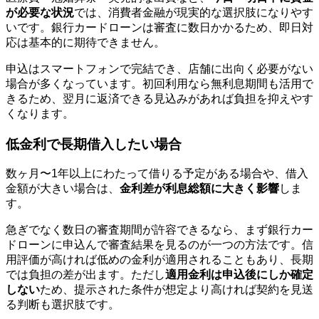
が必要な状況
では、消費者金融が現実的な選択肢になりやす
いです。銀行カードローンは審査に数日かかるため、即日対
応は基本的に期待できません。
申込はスマートフォンで完結でき、店舗に出向く必要がない
場合が多くなっています。初回利用なら無利息期間も活用で
きるため、翌月に返済できる見込みがあれば負担を抑えやす
くなります。
低金利で長期借入したい場合
数ヶ月〜1年以上にわたって借りる予定がある場合や、借入
金額が大きい場合は、
金利差が利息総額に大きく影響
しま
す。
急ぎでなく数日の審査期間が許容できるなら、まず銀行カー
ドローンに申込んで審査結果を見るのが一つの方法です。信
用評価が高ければ低めの金利が適用されることもあり、長期
では負担の差が出ます。ただし
適用金利は申込後にしか確定
しない
ため、提示された条件が想定より高ければ契約を見送
る判断も選択肢です。