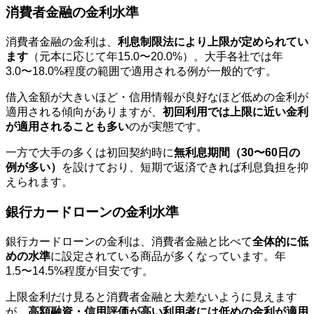
消費者金融の金利水準
消費者金融の金利は、
利息制限法により上限が定められてい
ます
（元本に応じて年15.0〜20.0%）。大手各社では年
3.0〜18.0%程度の範囲で適用される例が一般的です。
借入金額が大きいほど・信用情報が良好なほど低めの金利が
適用される傾向がありますが、
初回利用では上限に近い金利
が適用されることも多い
のが実態です。
一方で大手の多くは初回契約時に
無利息期間（30〜60日の
例が多い）
を設けており、短期で返済できれば利息負担を抑
えられます。
銀行カードローンの金利水準
銀行カードローンの金利は、消費者金融と比べて
全体的に低
めの水準
に設定されている商品が多くなっています。年
1.5〜14.5%程度が目安です。
上限金利だけ見ると消費者金融と大差ないように見えます
が、
高額融資・信用評価が高い利用者には低めの金利が適用