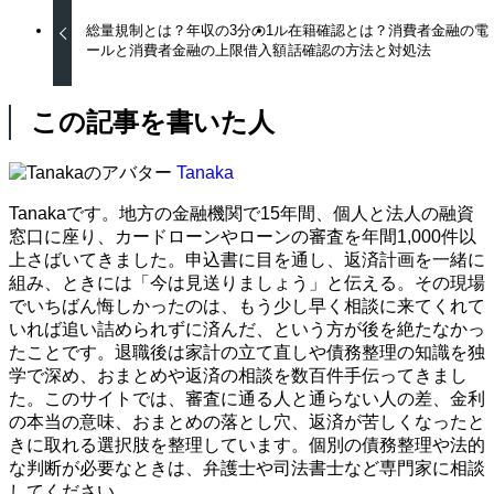
総量規制とは？年収の3分の1ル
在籍確認とは？消費者金融の電
ールと消費者金融の上限借入額
話確認の方法と対処法
この記事を書いた人
Tanaka
Tanakaです。地方の金融機関で15年間、個人と法人の融資
窓口に座り、カードローンやローンの審査を年間1,000件以
上さばいてきました。申込書に目を通し、返済計画を一緒に
組み、ときには「今は見送りましょう」と伝える。その現場
でいちばん悔しかったのは、もう少し早く相談に来てくれて
いれば追い詰められずに済んだ、という方が後を絶たなかっ
たことです。退職後は家計の立て直しや債務整理の知識を独
学で深め、おまとめや返済の相談を数百件手伝ってきまし
た。このサイトでは、審査に通る人と通らない人の差、金利
の本当の意味、おまとめの落とし穴、返済が苦しくなったと
きに取れる選択肢を整理しています。個別の債務整理や法的
な判断が必要なときは、弁護士や司法書士など専門家に相談
してください。