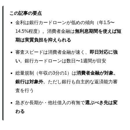
この記事の要点
金利は銀行カードローンが低めの傾向（年1.5〜
14.5%程度）。消費者金融は
無利息期間を使えば短
期は実質負担を抑えられる
審査スピードは消費者金融が速く、
即日対応に強
い
。銀行カードローンは数日〜1週間が目安
総量規制（年収の3分の1）は
消費者金融が対象、
銀行は対象外
。ただし銀行も自主的な返済能力審
査を行う
急ぎか長期か・他社借入の有無で
選ぶべき先は変
わる