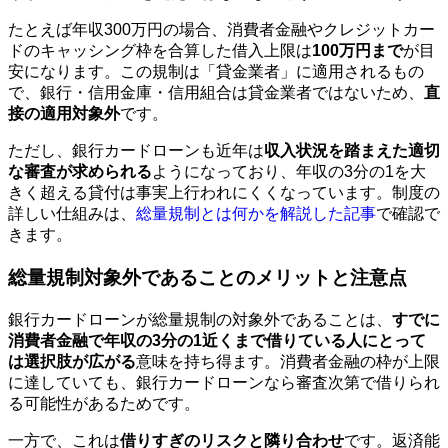
たとえば年収300万円の場合、消費者金融やクレジットカー
ドのキャッシング枠を合算した借入上限は
100万円まで
が目
安になります。この規制は「貸金業者」に適用されるもの
で、銀行・信用金庫・信用組合は貸金業者ではないため、
直
接の適用対象外
です。
ただし、銀行カードローンも近年は
収入状況を踏まえた適切
な審査が求められる
ようになっており、年収の3分の1を大
きく超える貸付は事実上行われにくくなっています。制度の
詳しい仕組みは、
総量規制とは何かを解説した記事
で確認で
きます。
総量規制対象外であることのメリットと注意点
銀行カードローンが総量規制の対象外であることは、
すでに
消費者金融で年収の3分の1近くまで借りている人にとって
は選択肢が広がる
意味を持ち得ます。消費者金融の枠が上限
に達していても、銀行カードローンなら審査次第で借りられ
る可能性があるためです。
一方で、これは
借りすぎのリスクと隣り合わせ
です。返済能