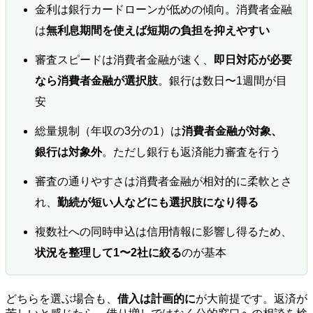
金利は銀行カードローンが低めの傾向。消費者金融
は
無利息期間を使えば短期の負担を抑えやすい
審査スピードは消費者金融が速く、
即日対応が必要
なら消費者金融が選択肢
。銀行は数日〜1週間が目
安
総量規制（年収の3分の1）は
消費者金融が対象、
銀行は対象外
。ただし銀行も返済能力審査を行う
審査の通りやすさは消費者金融が相対的に柔軟とさ
れ、
勤続が短い人などにも選択肢になり得る
複数社への同時申込は信用情報に影響し得るため、
状況を整理して1〜2社に絞る
のが基本
どちらを選ぶ場合も、
借入は計画的に
が大前提です。返済が