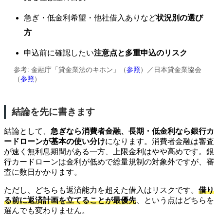
急ぎ・低金利希望・他社借入ありなど
状況別の選び
方
申込前に確認したい
注意点と多重申込のリスク
参考: 金融庁「貸金業法のキホン」（
参照
）／日本貸金業協会
（
参照
）
結論を先に書きます
結論として、
急ぎなら消費者金融、長期・低金利なら銀行カ
ードローンが基本の使い分け
になります。消費者金融は審査
が速く無利息期間がある一方、上限金利はやや高めです。銀
行カードローンは金利が低めで総量規制の対象外ですが、審
査に数日かかります。
ただし、どちらも返済能力を超えた借入はリスクです。
借り
る前に
返済計画を立てることが最優先
、という点はどちらを
選んでも変わりません。