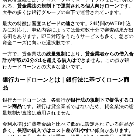
れる、
貸金業法の規制下で運営される個人向けローン
です。
大手の多くは銀行グループの傘下で運営されています。
最大の特徴は
審査スピードの速さ
です。24時間のWEB申込
みに対応し、申込内容によっては最短数十分で審査結果が出
る例もあります。即日対応をうたうサービスも多く、急ぎの
資金ニーズに向いた選択肢です。
一方で、貸金業法の
総量規制により、貸金業者からの借入合
計が年収の3分の1を超える借入はできません
。この点が銀
行カードローンとの大きな違いです。
銀行カードローンとは｜銀行法に基づくローン商
品
銀行カードローンは、各銀行が
銀行法の規制下で提供するロ
ーン商品
です。銀行は貸金業者ではないため、貸金業法の総
量規制が直接は適用されません。
金利水準は消費者金融と比べて低めに設定されている商品が
多く、
長期の借入ではコスト差が出やすい
傾向があります。