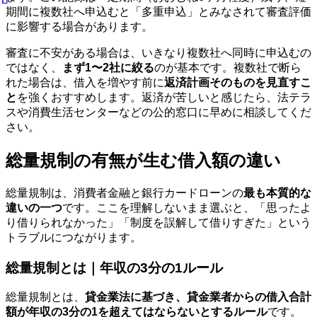
期間に複数社へ申込むと「多重申込」とみなされて審査評価
に影響する場合があります。
審査に不安がある場合は、いきなり複数社へ同時に申込むの
ではなく、
まず1〜2社に絞る
のが基本です。複数社で断ら
れた場合は、借入を増やす前に
返済計画そのものを見直すこ
と
を強くおすすめします。返済が苦しいと感じたら、法テラ
スや消費生活センターなどの公的窓口に早めに相談してくだ
さい。
総量規制の有無が生む借入額の違い
総量規制は、消費者金融と銀行カードローンの
最も本質的な
違いの一つ
です。ここを理解しないまま選ぶと、「思ったよ
り借りられなかった」「制度を誤解して借りすぎた」という
トラブルにつながります。
総量規制とは｜年収の3分の1ルール
総量規制とは、
貸金業法に基づき、貸金業者からの借入合計
額が年収の3分の1を超えてはならないとするルール
です。