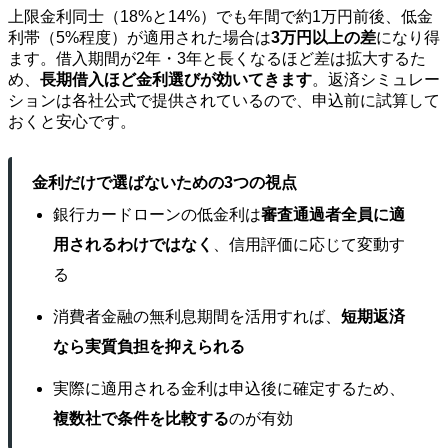
上限金利同士（18%と14%）でも年間で約1万円前後、低金
利帯（5%程度）が適用された場合は
3万円以上の差
になり得
ます。借入期間が2年・3年と長くなるほど差は拡大するた
め、
長期借入ほど金利選びが効いてきます
。返済シミュレー
ションは各社公式で提供されているので、申込前に試算して
おくと安心です。
金利だけで選ばないための3つの視点
銀行カードローンの低金利は
審査通過者全員に適
用されるわけではなく
、信用評価に応じて変動す
る
消費者金融の無利息期間を活用すれば、
短期返済
なら実質負担を抑えられる
実際に適用される金利は申込後に確定するため、
複数社で条件を比較する
のが有効