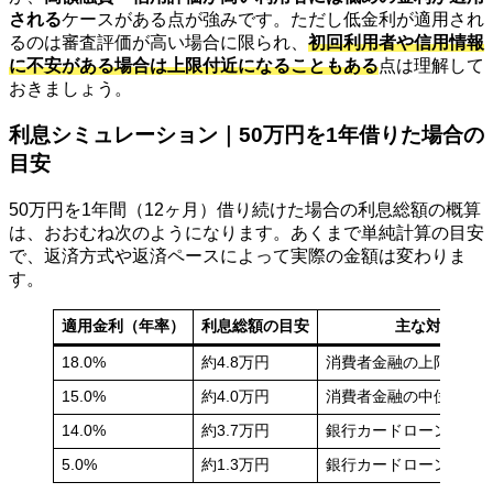
される
ケースがある点が強みです。ただし低金利が適用され
るのは審査評価が高い場合に限られ、
初回利用者や信用情報
に不安がある場合は上限付近になることもある
点は理解して
おきましょう。
利息シミュレーション｜50万円を1年借りた場合の
目安
50万円を1年間（12ヶ月）借り続けた場合の利息総額の概算
は、おおむね次のようになります。あくまで単純計算の目安
で、返済方式や返済ペースによって実際の金額は変わりま
す。
適用金利（年率）
利息総額の目安
主な対象
18.0%
約4.8万円
消費者金融の上限付近
15.0%
約4.0万円
消費者金融の中位
14.0%
約3.7万円
銀行カードローンの上
5.0%
約1.3万円
銀行カードローンの低