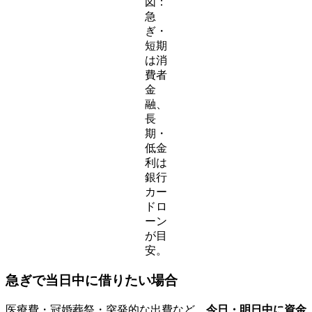
図：
急
ぎ・
短期
は消
費者
金
融、
長
期・
低金
利は
銀行
カー
ドロ
ーン
が目
安。
急ぎで当日中に借りたい場合
医療費・冠婚葬祭・突発的な出費など、
今日・明日中に資金