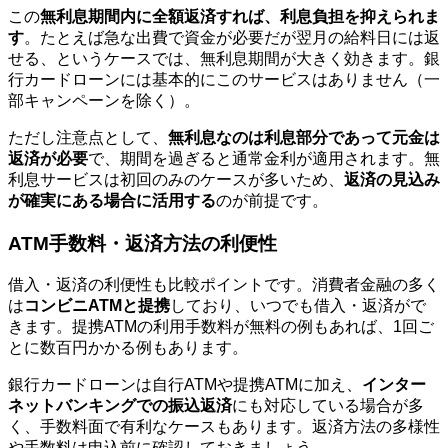
この
無利息期間内に全額返済すれば、利息負担を抑えられま
す
。たとえば急な出費で資金が必要だが翌月の給料日には返
せる、というケースでは、無利息期間が大きく効きます。銀
行カードローンには基本的にこのサービスはありません（一
部キャンペーンを除く）。
ただし注意点として、
無利息なのは利息部分であって元金は
返済が必要
で、期間を過ぎると通常金利が適用されます。無
利息サービスは初回のみのケースが多いため、
返済の見込み
が確実にある場合に活用する
のが前提です。
ATM手数料・返済方法の利便性
借入・返済の利便性も比較ポイントです。消費者金融の多く
は
コンビニATMと提携
しており、いつでも借入・返済がで
きます。提携ATMの利用手数料が無料の例もあれば、1回ご
とに数百円かかる例もあります。
銀行カードローンは自行ATMや提携ATMに加え、
インター
ネットバンキングでの振込返済
にも対応している場合が多
く、手数料面で有利なケースもあります。返済方法の多様性
や手数料は申込前に確認しておきましょう。