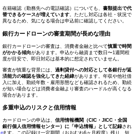
在籍確認（勤務先への電話確認）についても、
書類提出で代
替できるケースが増えています
。ただし対応は各社・状況で
異なるため、気になる場合は申込前に確認してください。
銀行カードローンの審査期間が長めな理由
銀行カードローンの審査は、消費者金融と比べて
慎重で時間
がかかる傾向
があります。申込から融資まで数日〜1週間程
度が目安で、即日対応は基本的に想定されていません。
審査が慎重な背景には、
過剰貸付への対応として各銀行が返
済能力の確認を強化してきた経緯
があります。年収や他社借
入に加え、勤続年数・雇用形態なども確認されるため、勤続
が短い場合などは消費者金融より審査のハードルが高くなる
場合があります。
多重申込のリスクと信用情報
カードローンの申込は、
信用情報機関（CIC・JICC・全国
銀行個人信用情報センター）に「申込情報」として記録
され
ます。この記録は一定期間（おおむね6ヶ月程度）残り、短