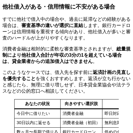
他社借入がある・信用情報に不安がある場合
すでに他社で借入中の場合や、過去に延滞などの経験がある
場合は、
審査基準の違いが選択に直結
します。銀行カードロ
ーンは信用情報を重視する傾向があり、他社借入が多いと審
査のハードルが上がりやすくなります。
消費者金融は相対的に柔軟な審査基準とされますが、
総量規
制により他社借入合計が年収の3分の1を超えている場合
は、貸金業者からの追加借入はできません
。
このようなケースでは、借入先を探す前に
返済計画の見直し
を優先すること
を強くおすすめします。返済が立ち行かない
と感じたら、無理に借り増しせず、日本貸金業協会や法テラ
スなどの公的窓口へ相談してください。
あなたの状況
向きやすい選択肢
今日中に借りたい
消費者金融
即日対応の例
30日以内に返せる
消費者金融（初回）
無利息期間で
数ヶ月〜長期で借りる
銀行カードローン
低めの金利で