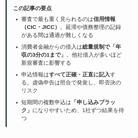
この記事の要点
審査で最も重く見られるのは
信用情報
（CIC・JICC）
。延滞や債務整理の記録
がある間は通過が難しくなる
消費者金融からの借入は
総量規制で「年
収の3分の1まで」
。他社借入が多いほど
新規審査に影響する
申込情報は
すべて正確・正直に記入
す
る。虚偽申告は照合で発覚し、即否決の
リスク
短期間の複数申込は
「申し込みブラッ
ク」
になりやすいため、1社ずつ結果を待
つ