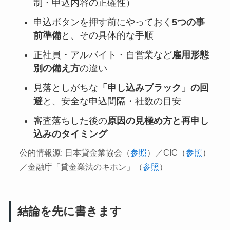
制・申込内容の正確性）
申込ボタンを押す前にやっておく
5つの事
前準備
と、その具体的な手順
正社員・アルバイト・自営業など
雇用形態
別の備え方
の違い
見落としがちな
「申し込みブラック」の回
避
と、安全な申込間隔・社数の目安
審査落ちした後の
原因の見極め方と再申し
込みのタイミング
公的情報源: 日本貸金業協会（
参照
）／CIC（
参照
）
／金融庁「貸金業法のキホン」（
参照
）
結論を先に書きます