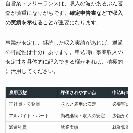
自営業・フリーランスは、収入の波があるぶん審
査が慎重になりがちです。
確定申告書などで収入
の実績を示せること
が重要になります。
事業が安定し、継続した収入実績があれば、通過
の可能性は十分にあります。申込時に事業収入の
安定性を具体的に記入できる欄があれば、積極的
に活用してください。
雇用形態
評価されやすい点
申込時の
正社員・公務員
収入と雇用の安定
必要額に
アルバイト・パート
勤務継続・収入の安定
少額から
派遣社員
就業実績
就業状況