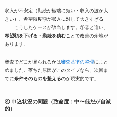
収入が不安定（勤続が極端に短い・収入の波が大
きい）、希望限度額が収入に対して大きすぎる
——こうしたケースが該当します。①②と違い、
希望額を下げる・勤続を積む
ことで改善の余地が
あります。
審査でどこが見られるかは
審査基準の整理
にまと
めました。落ちた原因がこのタイプなら、次回ま
でに
条件そのものを整える
のが現実的です。
④ 申込状況の問題（致命度：中〜低だが自滅
的）