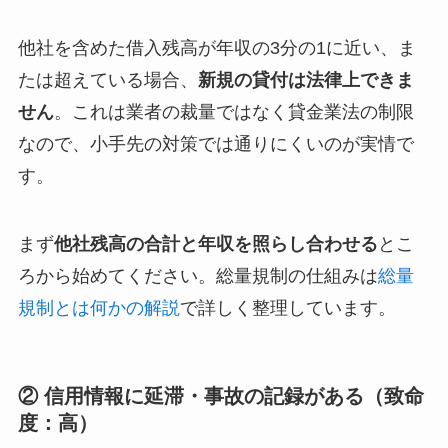
他社を含めた借入残高が年収の3分の1に近い、ま
たは超えている場合、
新規の貸付は法律上できま
せん
。これは業者の裁量ではなく貸金業法の制限
なので、小手先の対策では通りにくいのが実情で
す。
まず
他社残高の合計と年収を照らし合わせる
とこ
ろから始めてください。総量規制の仕組みは
総量
規制とは何かの解説
で詳しく整理しています。
② 信用情報に延滞・事故の記録がある（致命
度：高）