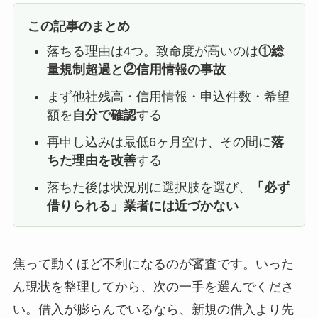
この記事のまとめ
落ちる理由は4つ。致命度が高いのは
①総
量規制超過と②信用情報の事故
まず他社残高・信用情報・申込件数・希望
額を
自分で確認
する
再申し込みは最低6ヶ月空け、その間に
落
ちた理由を改善
する
落ちた後は状況別に選択肢を選び、
「必ず
借りられる」業者には近づかない
焦って動くほど不利になるのが審査です。いった
ん現状を整理してから、次の一手を選んでくださ
い。借入が膨らんでいるなら、新規の借入より先