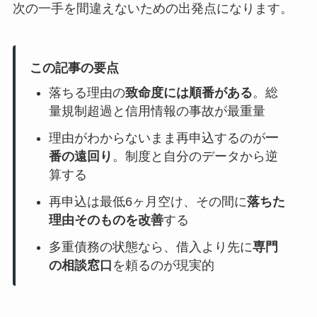
次の一手を間違えないための出発点になります。
この記事の要点
落ちる理由の
致命度には順番がある
。総
量規制超過と信用情報の事故が最重量
理由がわからないまま再申込するのが
一
番の遠回り
。制度と自分のデータから逆
算する
再申込は最低6ヶ月空け、その間に
落ちた
理由そのものを改善
する
多重債務の状態なら、借入より先に
専門
の相談窓口
を頼るのが現実的