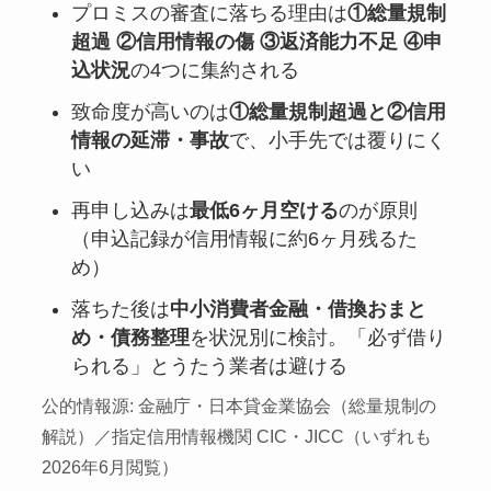
プロミスの審査に落ちる理由は
①総量規制
超過 ②信用情報の傷 ③返済能力不足 ④申
込状況
の4つに集約される
致命度が高いのは
①総量規制超過と②信用
情報の延滞・事故
で、小手先では覆りにく
い
再申し込みは
最低6ヶ月空ける
のが原則
（申込記録が信用情報に約6ヶ月残るた
め）
落ちた後は
中小消費者金融・借換おまと
め・債務整理
を状況別に検討。「必ず借り
られる」とうたう業者は避ける
公的情報源: 金融庁・日本貸金業協会（総量規制の
解説）／指定信用情報機関 CIC・JICC（いずれも
2026年6月閲覧）