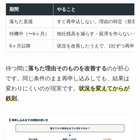
期間
やること
落ちた直後
すぐ再申込しない。理由の特定（前章の
待機中（〜6ヶ月）
他社残高を減らす・延滞を作らない・
6ヶ月以降
状況を改善したうえで、1社ずつ再申込
待つ間に
落ちた理由そのものを改善する
のが肝心
です。同じ条件のまま再申し込みしても、結果は
変わりにくいのが現実です。
状況を変えてからが
鉄則
。