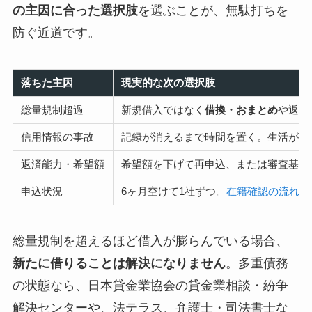
の主因に合った選択肢
を選ぶことが、無駄打ちを
防ぐ近道です。
落ちた主因
現実的な次の選択肢
総量規制超過
新規借入ではなく
借換・おまとめ
や返済
信用情報の事故
記録が消えるまで時間を置く。生活が苦
返済能力・希望額
希望額を下げて再申込、または審査基準
申込状況
6ヶ月空けて1社ずつ。
在籍確認の流れ
も
総量規制を超えるほど借入が膨らんでいる場合、
新たに借りることは解決になりません
。多重債務
の状態なら、日本貸金業協会の貸金業相談・紛争
解決センターや、法テラス、弁護士・司法書士な