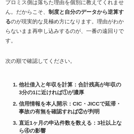
プロミス側は落ちた理由を個別に教えてくれませ
ん。だからこそ、
制度と自分のデータから逆算す
る
のが現実的な見極め方になります。理由がわか
らないまま再申し込みするのが、一番の遠回りで
す。
次の順で確認してください。
他社借入と年収を計算
：合計残高が年収の
3分の1に近ければ①が濃厚
信用情報を本人開示
：CIC・JICCで延滞・
事故の有無を確認すれば②が判明
直近1ヶ月の申込件数を数える
：3社以上な
ら④の影響