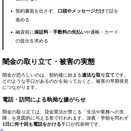
契約書面を出さず、
口頭やメッセージだけ
で話を
進める
融資前に
保証料・手数料の先払い
や通帳・カード
の提出を求める
闇金の取り立て・被害の実態
闇金が恐ろしいのは、契約後に始まる
違法な取り立て
です。
どのような手口があるのかを知っておくと、被害の早期発見
につながります。
電話・訪問による執拗な嫌がらせ
闇金の取り立ては、貸金業法が禁じる「生活や業務への支
障」を意図的に与える形で行われます。深夜・早朝を問わず
1日に何十回も電話をかける
手口が代表例です。