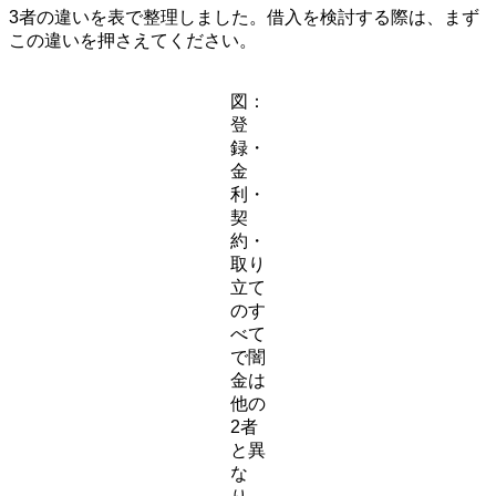
3者の違いを表で整理しました。借入を検討する際は、まず
この違いを押さえてください。
図：
登
録・
金
利・
契
約・
取り
立て
のす
べて
で闇
金は
他の
2者
と異
な