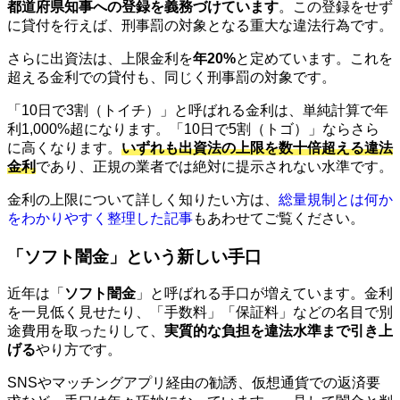
都道府県知事への登録を義務づけています
。この登録をせず
に貸付を行えば、刑事罰の対象となる重大な違法行為です。
さらに出資法は、上限金利を
年20%
と定めています。これを
超える金利での貸付も、同じく刑事罰の対象です。
「10日で3割（トイチ）」と呼ばれる金利は、単純計算で年
利1,000%超になります。「10日で5割（トゴ）」ならさら
に高くなります。
いずれも出資法の上限を数十倍超える違法
金利
であり、正規の業者では絶対に提示されない水準です。
金利の上限について詳しく知りたい方は、
総量規制とは何か
をわかりやすく整理した記事
もあわせてご覧ください。
「ソフト闇金」という新しい手口
近年は「
ソフト闇金
」と呼ばれる手口が増えています。金利
を一見低く見せたり、「手数料」「保証料」などの名目で別
途費用を取ったりして、
実質的な負担を違法水準まで引き上
げる
やり方です。
SNSやマッチングアプリ経由の勧誘、仮想通貨での返済要