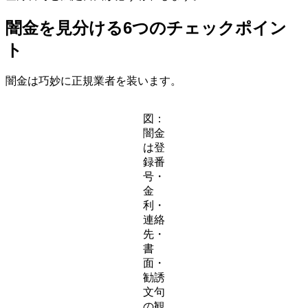
闇金を見分ける6つのチェックポイン
ト
闇金は巧妙に正規業者を装います。
図：
闇金
は登
録番
号・
金
利・
連絡
先・
書
面・
勧誘
文句
の観