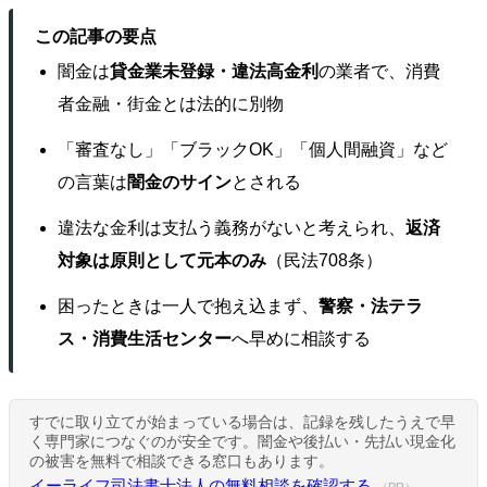
この記事の要点
闇金は
貸金業未登録・違法高金利
の業者で、消費
者金融・街金とは法的に別物
「審査なし」「ブラックOK」「個人間融資」など
の言葉は
闇金のサイン
とされる
違法な金利は支払う義務がないと考えられ、
返済
対象は原則として元本のみ
（民法708条）
困ったときは一人で抱え込まず、
警察・法テラ
ス・消費生活センター
へ早めに相談する
すでに取り立てが始まっている場合は、記録を残したうえで早
く専門家につなぐのが安全です。闇金や後払い・先払い現金化
の被害を無料で相談できる窓口もあります。
イーライフ司法書士法人の無料相談を確認する
（PR）