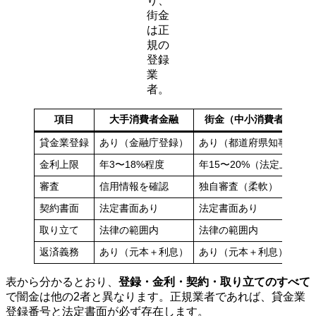
り、
街金
は正
規の
登録
業
者。
項目
大手消費者金融
街金（中小消費者金融）
貸金業登録
あり（金融庁登録）
あり（都道府県知事登録
金利上限
年3〜18%程度
年15〜20%（法定上限内
審査
信用情報を確認
独自審査（柔軟）
契約書面
法定書面あり
法定書面あり
取り立て
法律の範囲内
法律の範囲内
返済義務
あり（元本＋利息）
あり（元本＋利息）
表から分かるとおり、
登録・金利・契約・取り立てのすべて
で闇金は他の2者と異なります。正規業者であれば、貸金業
登録番号と法定書面が必ず存在します。