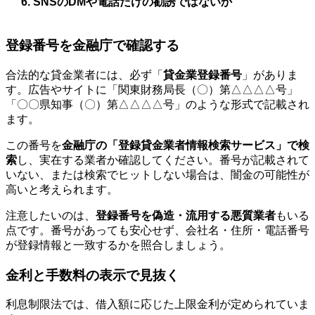
SNSのDMや電話だけの勧誘ではないか
登録番号を金融庁で確認する
合法的な貸金業者には、必ず「
貸金業登録番号
」がありま
す。広告やサイトに「関東財務局長（〇）第△△△△号」
「〇〇県知事（〇）第△△△△号」のような形式で記載され
ます。
この番号を
金融庁の「登録貸金業者情報検索サービス」で検
索
し、実在する業者か確認してください。番号が記載されて
いない、または検索でヒットしない場合は、闇金の可能性が
高いと考えられます。
注意したいのは、
登録番号を偽造・流用する悪質業者
もいる
点です。番号があっても安心せず、会社名・住所・電話番号
が登録情報と一致するかを照合しましょう。
金利と手数料の表示で見抜く
利息制限法では、借入額に応じた上限金利が定められていま