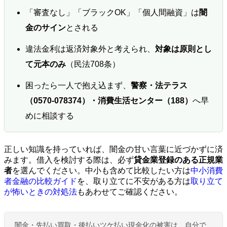
「審査なし」「ブラックOK」「個人間融資」は
闇
金のサイン
とされる
違法金利は返済対象外と考えられ、
対象は原則とし
て元本のみ
（民法708条）
困ったら一人で抱え込まず、
警察・法テラス
（0570-078374）・消費生活センター（188）
へ早
めに相談する
正しい知識を持っていれば、闇金の甘い言葉に近づかずに済
みます。借入を検討する際は、必ず
貸金業登録のある正規業
者
を選んでください。中小も含めて比較したい方は
中小消費
者金融の比較ガイド
を、取り立てに不安がある方は
取り立て
が怖いときの対処法
もあわせてご確認ください。
闇金・先払い買取・後払いツケ払い現金化の被害は、自分で