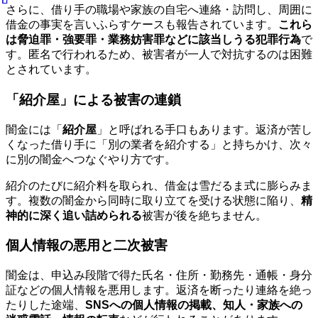
さらに、借り手の職場や家族の自宅へ連絡・訪問し、周囲に
借金の事実を言いふらすケースも報告されています。
これら
は脅迫罪・強要罪・業務妨害罪などに該当しうる犯罪行為
で
す。匿名で行われるため、被害者が一人で対抗するのは困難
とされています。
「紹介屋」による被害の連鎖
闇金には「
紹介屋
」と呼ばれる手口もあります。返済が苦し
くなった借り手に「別の業者を紹介する」と持ちかけ、次々
に別の闇金へつなぐやり方です。
紹介のたびに紹介料を取られ、借金は雪だるま式に膨らみま
す。複数の闇金から同時に取り立てを受ける状態に陥り、
精
神的に深く追い詰められる
被害が後を絶ちません。
個人情報の悪用と二次被害
闇金は、申込み段階で得た氏名・住所・勤務先・通帳・身分
証などの個人情報を悪用します。返済を断ったり連絡を絶っ
たりした途端、
SNSへの個人情報の掲載、知人・家族への