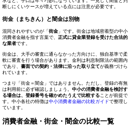
求など、手口は年々巧妙になっています。一見して闇金と判
断しにくいケースが増えている点には注意が必要です。
街金（まちきん）と闇金は別物
混同されやすいのが「
街金
」です。街金は地域密着型の中小
消費者金融を指す言葉で、
正式に貸金業登録を受けた合法的
な業者
です。
街金は、大手の審査に通らなかった方向けに、独自基準で柔
軟に審査を行う場合があります。金利は利息制限法の範囲内
であり、
書面での契約・法律に沿った取り立て
が義務づけら
れています。
つまり「街金＝闇金」ではありません。ただし、登録の有無
は利用前に必ず確認しましょう。
中小の消費者金融を検討す
る場合は、登録番号を確かめたうえで比較する
ことが前提で
す。中小各社の特徴は
中小消費者金融の比較ガイド
で整理し
ています。
消費者金融・街金・闇金の比較一覧