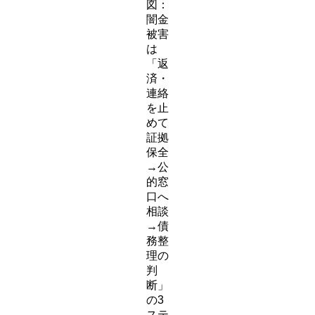
図：
闇金
被害
は
「返
済・
連絡
を止
めて
証拠
保全
→公
的窓
口へ
相談
→債
務整
理の
判
断」
の3
ステ