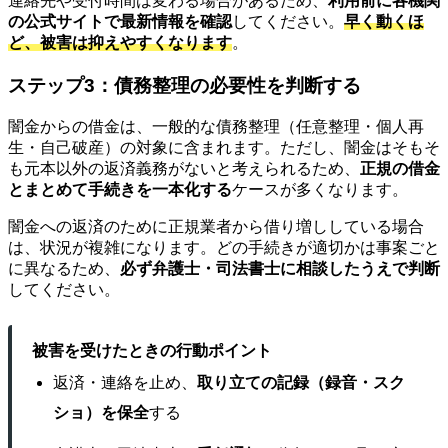
連絡先や受付時間は変わる場合があるため、
利用前に各機関
の公式サイトで最新情報を確認
してください。
早く動くほ
ど、被害は抑えやすくなります
。
ステップ3：債務整理の必要性を判断する
闇金からの借金は、一般的な債務整理（任意整理・個人再
生・自己破産）の対象に含まれます。ただし、闇金はそもそ
も元本以外の返済義務がないと考えられるため、
正規の借金
とまとめて手続きを一本化する
ケースが多くなります。
闇金への返済のために正規業者から借り増ししている場合
は、状況が複雑になります。どの手続きが適切かは事案ごと
に異なるため、
必ず弁護士・司法書士に相談したうえで判断
してください。
被害を受けたときの行動ポイント
返済・連絡を止め、
取り立ての記録（録音・スク
ショ）を保全
する