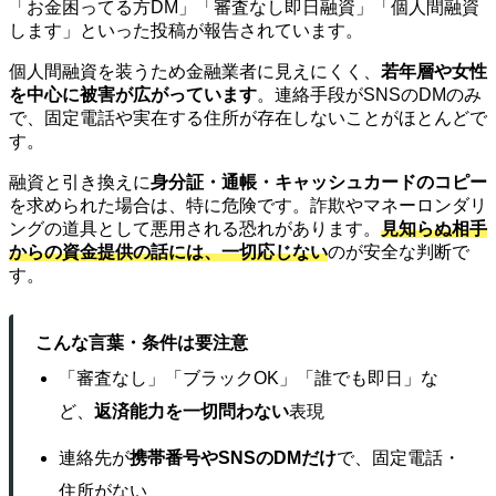
「お金困ってる方DM」「審査なし即日融資」「個人間融資
します」といった投稿が報告されています。
個人間融資を装うため金融業者に見えにくく、
若年層や女性
を中心に被害が広がっています
。連絡手段がSNSのDMのみ
で、固定電話や実在する住所が存在しないことがほとんどで
す。
融資と引き換えに
身分証・通帳・キャッシュカードのコピー
を求められた場合は、特に危険です。詐欺やマネーロンダリ
ングの道具として悪用される恐れがあります。
見知らぬ相手
からの資金提供の話には、一切応じない
のが安全な判断で
す。
こんな言葉・条件は要注意
「審査なし」「ブラックOK」「誰でも即日」な
ど、
返済能力を一切問わない
表現
連絡先が
携帯番号やSNSのDMだけ
で、固定電話・
住所がない