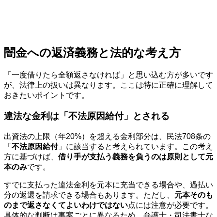
闇金への返済義務と法的な考え方
「一度借りたら全額返さなければ」と思い込む方が多いです
が、法律上の扱いは異なります。ここは特に正確に理解して
おきたいポイントです。
違法な金利は「不法原因給付」とされる
出資法の上限（年20%）を超える金利部分は、民法708条の
「
不法原因給付
」に該当すると考えられています。この考え
方に基づけば、
借り手が支払う義務を負うのは原則として元
本のみ
です。
すでに支払った違法金利を元本に充当できる場合や、過払い
分の返還を請求できる場合もあります。ただし、
元本そのも
のまで返さなくてよいわけではない
点には注意が必要です。
具体的な判断は事案ごとに異なるため、弁護士・司法書士な