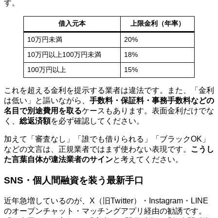
す。
借入元本
上限金利（年率）
10万円未満
20%
10万円以上100万円未満
18%
100万円以上
15%
これを超える金利を提示する業者は違法です。また、「金利
は低い」と謳いながら、
手数料・保証料・事務手数料などの
名目で別途費用を取る
ケースもあります。表面金利だけでな
く、
総返済額
を必ず確認してください。
加えて「審査なし」「誰でも借りられる」「ブラックOK」
などの文言は、正規業者ではまず使わない表現です。
こうし
た言葉自体が違法業者のサイン
と考えてください。
SNS・個人間融資を装う最新手口
近年急増しているのが、X（旧Twitter）・Instagram・LINE
のオープンチャット・マッチングアプリ経由の勧誘です。