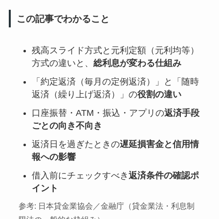
この記事でわかること
残高スライド方式と元利定額（元利均等）
方式の違いと、
総利息が変わる仕組み
「約定返済（毎月の定例返済）」と「随時
返済（繰り上げ返済）」の
役割の違い
口座振替・ATM・振込・アプリの
返済手段
ごとの向き不向き
返済日を過ぎたときの
遅延損害金と信用情
報への影響
借入前にチェックすべき
返済条件の確認ポ
イント
参考: 日本貸金業協会／金融庁（貸金業法・利息制