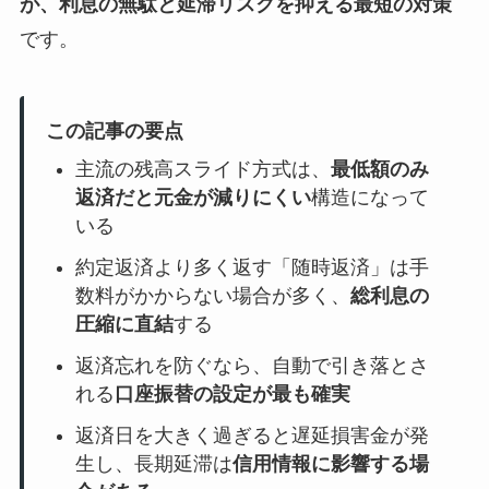
が、利息の無駄と延滞リスクを抑える最短の対策
です。
この記事の要点
主流の残高スライド方式は、
最低額のみ
返済だと元金が減りにくい
構造になって
いる
約定返済より多く返す「随時返済」は手
数料がかからない場合が多く、
総利息の
圧縮に直結
する
返済忘れを防ぐなら、自動で引き落とさ
れる
口座振替の設定が最も確実
返済日を大きく過ぎると遅延損害金が発
生し、長期延滞は
信用情報に影響する場