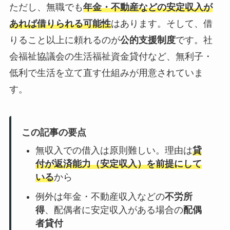
ただし、無職でも
年金・不動産などの安定収入が
あれば借りられる可能性
はあります。そして、借
りること以上に頼れるのが
公的支援制度
です。社
会福祉協議会の生活福祉資金貸付など、無利子・
低利で生活を立て直す仕組みが用意されていま
す。
この記事の要点
無収入での借入は原則難しい。理由は
貸
付が返済能力（安定収入）を前提にして
いる
から
例外は年金・不動産収入などの
不労所
得
、配偶者に安定収入がある場合の
配偶
者貸付