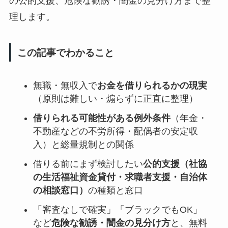
の公的支援、危険な勧誘・闇金の見分け方まで整
理します。
この記事でわかること
無職・無収入で
お金を借りられるかの現実
（原則は難しい・煽らずに正直に整理）
借りられる可能性がある例外条件
（年金・
不動産などの不労所得・配偶者の安定収
入）と総量規制との関係
借りる前にまず検討したい
公的支援（社協
の生活福祉資金貸付・求職者支援・自治体
の相談窓口）
の種類と窓口
「審査なしで確実」「ブラックでもOK」
など
危険な勧誘・闇金の見分け方
と、無料