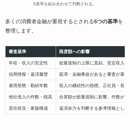
5基準を組み合わせて判断される。
多くの消費者金融が重視するとされる
5つの基準
を
整理します。
審査基準
限度額への影響
年収・収入の安定性
総量規制の上限に直結。安定収入ほ
信用情報・返済履歴
延滞・金融事故があると審査が著し
雇用形態・勤続年数
収入の継続性の指標。正社員・長い
他社借入の件数・残高
合算額が総量規制に影響。件数が多
居住状況・家族構成
返済余力を判断する参考情報として