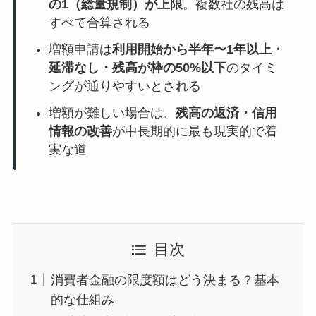
の1（総量規制）が上限
。複数社の残高は
すべて合算される
増額申請は
利用開始から半年〜1年以上・
延滞なし・残高が枠の50%以下
のタイミ
ングが通りやすいとされる
増額が難しい場合は、
残高の返済・信用
情報の改善
が中長期的に最も現実的で着
実な道
目次
消費者金融の限度額はどう決まる？基本
的な仕組み