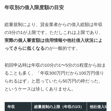
年収別の借入限度額の目安
総量規制により、貸金業者からの借入総額は年収
の3分の1が上限です。ただしこれは上限であり、
実際の個人審査額は信用情報や他社借入状況によ
ってさらに低くなる
のが一般的です。
初回申込時は年収の10分の1〜5分の1程度から始ま
ることも多く、「年収300万円だから100万円借り
られるはず」と思っていたら50万円の枠だった、
というケースは珍しくありません。
年収
総量規制の上限（年収の1/3）
他社借入50